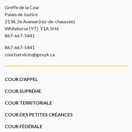
Greffe de la Cour
Palais de Justice
2134, 2e Avenue (rez-de-chaussée)
Whitehorse (YT) Y1A 5H6
867-667-5441
867-667-5441
courtservices@gov.yk.ca
Footer
COUR D'APPEL
COUR SUPRÊME
COUR TERRITORIALE
COUR DES PETITES CRÉANCES
COUR FÉDÉRALE