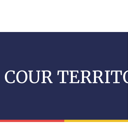
Aller
au
contenu
principal
COUR TERRIT