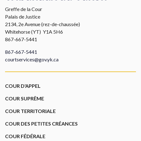
Greffe de la Cour
Palais de Justice
2134, 2e Avenue (rez-de-chaussée)
Whitehorse (YT) Y1A 5H6
867-667-5441
867-667-5441
courtservices@gov.yk.ca
Footer
COUR D'APPEL
COUR SUPRÊME
COUR TERRITORIALE
COUR DES PETITES CRÉANCES
COUR FÉDÉRALE