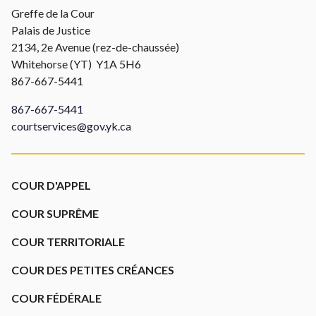
Greffe de la Cour
Palais de Justice
2134, 2e Avenue (rez-de-chaussée)
Whitehorse (YT) Y1A 5H6
867-667-5441
867-667-5441
courtservices@gov.yk.ca
Footer
COUR D'APPEL
COUR SUPRÊME
COUR TERRITORIALE
COUR DES PETITES CRÉANCES
COUR FÉDÉRALE